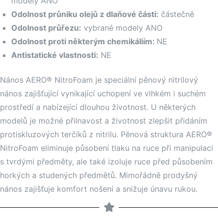
modely ANO
Odolnost průniku olejů z dlaňové části:
částečně
Odolnost průřezu:
vybrané modely ANO
Odolnost proti některým chemikáliím:
NE
Antistatické vlastnosti:
NE
Nános AERO® NitroFoam je speciální pěnový nitrilový
nános zajišťující vynikající uchopení ve vlhkém i suchém
prostředí a nabízející dlouhou životnost. U některých
modelů je možné přilnavost a životnost zlepšit přidáním
protiskluzových terčíků z nitrilu. Pěnová struktura AERO®
NitroFoam eliminuje působení tlaku na ruce při manipulaci
s tvrdými předměty, ale také izoluje ruce před působením
horkých a studených předmětů. Mimořádně prodyšný
nános zajišťuje komfort nošení a snižuje únavu rukou.