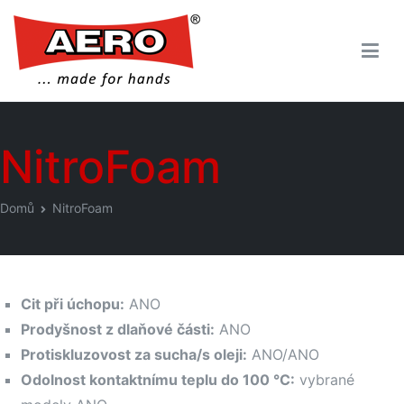
Aero-gloves.com
made for hands
NitroFoam
Domů
NitroFoam
Cit při úchopu:
ANO
Prodyšnost z dlaňové části:
ANO
Protiskluzovost za sucha/s oleji:
ANO/ANO
Odolnost kontaktnímu teplu do 100 °C:
vybrané